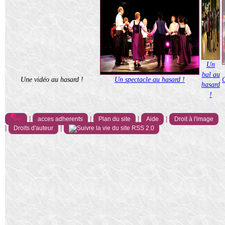
Un
bal au
Une vidéo au hasard !
Un spectacle au hasard !
hasard
!
|
|
|
|
acces adherents
Plan du site
Aide
Droit à l'image
|
|
Droits d'auteur
RSS 2.0