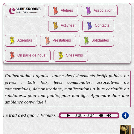
Ateliers
Association
Activités
Contacts
Agendas
Prestations
Solidarités
On parle de nous
Sites Amis
Calibeurdaine organise, anime des évènements festifs publics ou
privés : Bals folk, fêtes communales, associatives ou
commerciales, démonstrations, manifestations à buts caritatifs ou
solidaires... pour tout public, pour tout âge. Apprendre dans une
ambiance conviviale !
Le trad c'est quoi ? Ecoutez...