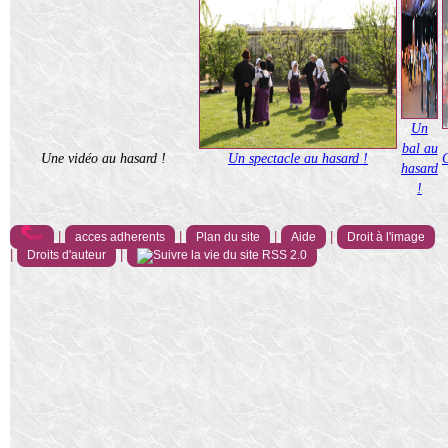
Un
bal au
Une vidéo au hasard !
Un spectacle au hasard !
hasard
!
|
|
|
|
acces adherents
Plan du site
Aide
Droit à l'image
|
|
Droits d'auteur
RSS 2.0