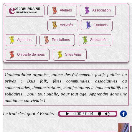
Ateliers
Association
Activités
Contacts
Agendas
Prestations
Solidarités
On parle de nous
Sites Amis
Calibeurdaine organise, anime des évènements festifs publics ou
privés : Bals folk, fêtes communales, associatives ou
commerciales, démonstrations, manifestations à buts caritatifs ou
solidaires... pour tout public, pour tout âge. Apprendre dans une
ambiance conviviale !
Le trad c'est quoi ? Ecoutez...