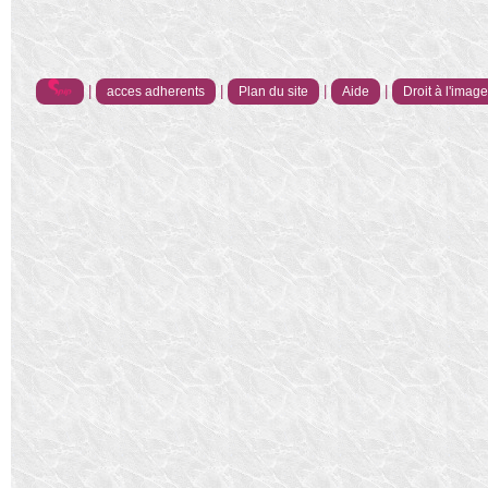
|
|
|
|
acces adherents
Plan du site
Aide
Droit à l'imag