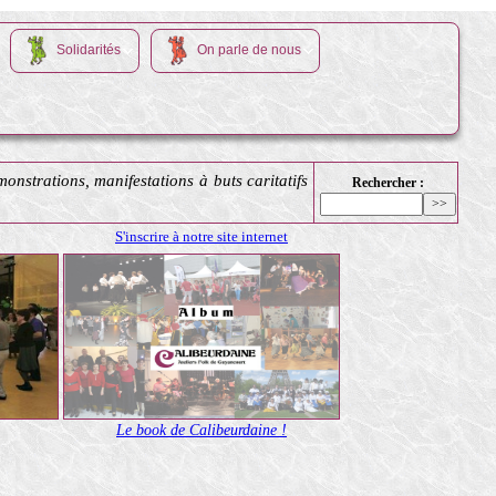
Solidarités
On parle de nous
onstrations, manifestations à buts caritatifs
Rechercher :
S'inscrire à notre site internet
Le book de Calibeurdaine !