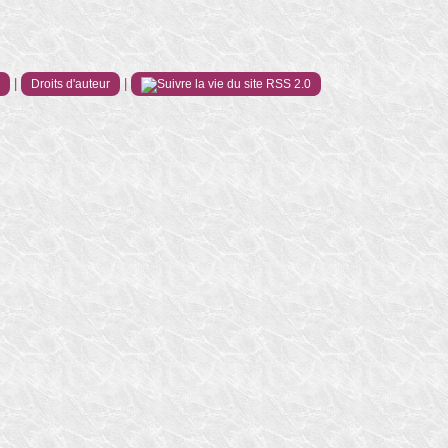
|
|
e
Droits d'auteur
RSS 2.0