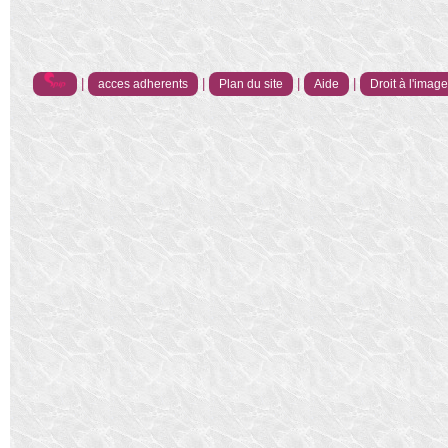
|
|
|
|
acces adherents
Plan du site
Aide
Droit à l'imag