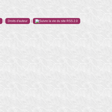
|
|
e
Droits d'auteur
RSS 2.0