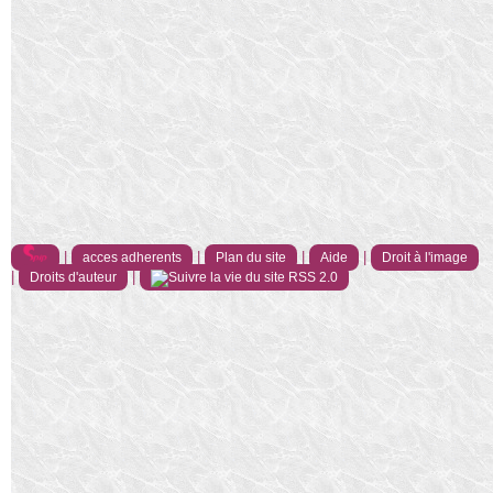
|
|
|
|
acces adherents
Plan du site
Aide
Droit à l'image
|
|
Droits d'auteur
RSS 2.0