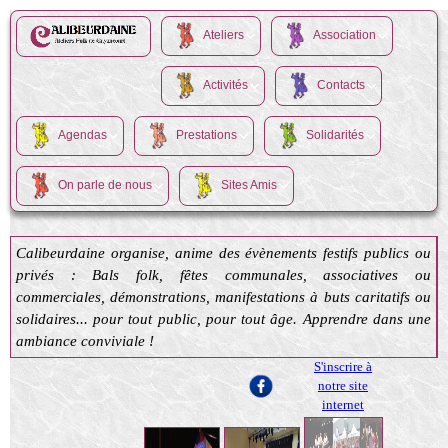
Ateliers
Association
Activités
Contacts
Agendas
Prestations
Solidarités
On parle de nous
Sites Amis
Calibeurdaine organise, anime des évènements festifs publics ou
privés : Bals folk, fêtes communales, associatives ou
commerciales, démonstrations, manifestations à buts caritatifs ou
solidaires... pour tout public, pour tout âge. Apprendre dans une
ambiance conviviale !
S'inscrire à
notre site
internet