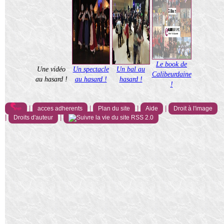
Le book de
Une vidéo
Un spectacle
Un bal au
Calibeurdaine
au hasard !
au hasard !
hasard !
!
|
|
|
|
acces adherents
Plan du site
Aide
Droit à l'image
|
|
Droits d'auteur
RSS 2.0