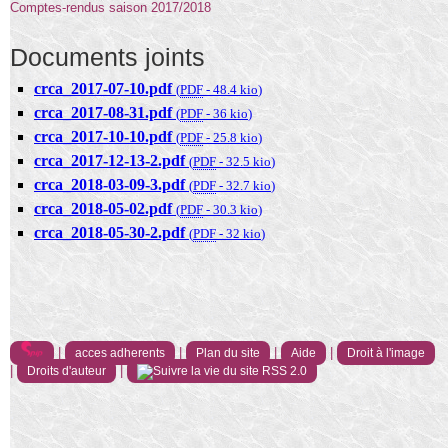
Comptes-rendus saison 2017/2018
Documents joints
crca_2017-07-10.pdf
(
PDF
-
48.4 kio
)
crca_2017-08-31.pdf
(
PDF
-
36 kio
)
crca_2017-10-10.pdf
(
PDF
-
25.8 kio
)
crca_2017-12-13-2.pdf
(
PDF
-
32.5 kio
)
crca_2018-03-09-3.pdf
(
PDF
-
32.7 kio
)
crca_2018-05-02.pdf
(
PDF
-
30.3 kio
)
crca_2018-05-30-2.pdf
(
PDF
-
32 kio
)
|
|
|
|
acces adherents
Plan du site
Aide
Droit à l'image
|
|
Droits d'auteur
RSS 2.0