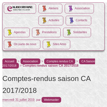
Ateliers
Association
Activités
Contacts
Agendas
Prestations
Solidarités
On parle de nous
Sites Amis
>
>
>
Accueil
Association
Comptes rendus CA
CA Saison
>
Comptes-rendus saison CA 2017/2018
2017/2018
Comptes-rendus saison CA
2017/2018
mercredi 31 juillet 2019
,
par
Webmaster