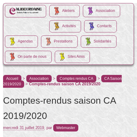
Ateliers
Association
Activités
Contacts
Agendas
Prestations
Solidarités
On parle de nous
Sites Amis
>
>
>
Accueil
Association
Comptes rendus CA
CA Saison
>
Comptes-rendus saison CA 2019/2020
2019/2020
Comptes-rendus saison CA
2019/2020
mercredi 31 juillet 2019
,
par
Webmaster