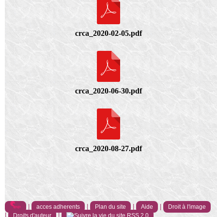
crca_2020-02-05.pdf
crca_2020-06-30.pdf
crca_2020-08-27.pdf
|
|
|
|
acces adherents
Plan du site
Aide
Droit à l'image
|
|
Droits d'auteur
RSS 2.0