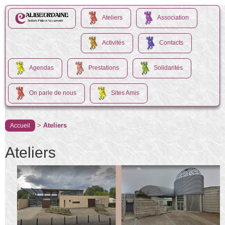
Ateliers
Association
Activités
Contacts
Agendas
Prestations
Solidarités
On parle de nous
Sites Amis
>
Ateliers
Accueil
Ateliers