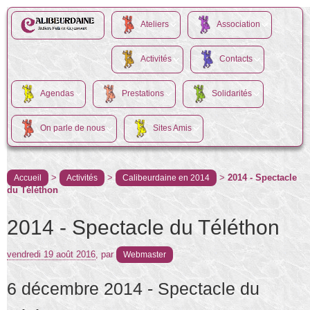
Ateliers
Association
Activités
Contacts
Agendas
Prestations
Solidarités
On parle de nous
Sites Amis
>
>
>
2014 - Spectacle
Accueil
Activités
Calibeurdaine en 2014
du Téléthon
2014 - Spectacle du Téléthon
vendredi 19 août 2016
,
par
Webmaster
6 décembre 2014 - Spectacle du