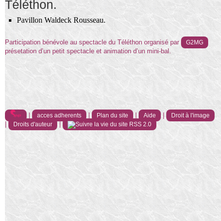
Téléthon.
Pavillon Waldeck Rousseau.
Participation bénévole au spectacle du Téléthon organisé par
G2MG
présetation d’un petit spectacle et animation d’un mini-bal.
|
|
|
|
acces adherents
Plan du site
Aide
Droit à l'image
|
|
Droits d'auteur
RSS 2.0