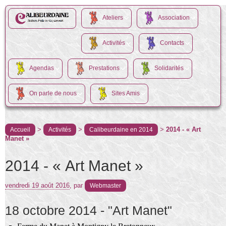
Ateliers
Association
Activités
Contacts
Agendas
Prestations
Solidarités
On parle de nous
Sites Amis
>
>
>
2014 - « Art
Accueil
Activités
Calibeurdaine en 2014
Manet »
2014 - « Art Manet »
vendredi 19 août 2016
,
par
Webmaster
18 octobre 2014 - "Art Manet"