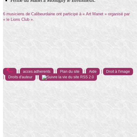
Ferme du Manet à Montigny le Bretonneux.
6 musiciens de Calibeurdaine ont participé à « Art Manet » organisé par
« le Lions Club ».
|
|
|
|
acces adherents
Plan du site
Aide
Droit à l'image
|
|
Droits d'auteur
RSS 2.0