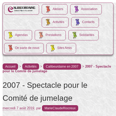
Ateliers
Association
Activités
Contacts
Agendas
Prestations
Solidarités
On parle de nous
Sites Amis
>
>
>
2007 - Spectacle
Accueil
Activités
Calibeurdaine en 2007
pour le Comité de jumelage
2007 - Spectacle pour le
Comité de jumelage
mercredi 7 août 2019
,
par
MarieClaudeRiocreux