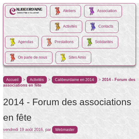
Ateliers
Association
Activités
Contacts
Agendas
Prestations
Solidarités
On parle de nous
Sites Amis
>
>
>
2014 - Forum des
Accueil
Activités
Calibeurdaine en 2014
associations en fête
2014 - Forum des associations
en fête
vendredi 19 août 2016
,
par
Webmaster