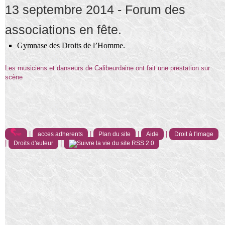
13 septembre 2014 - Forum des
associations en fête.
Gymnase des Droits de l’Homme.
Les musiciens et danseurs de Calibeurdaine ont fait une prestation sur
scène
|
|
|
|
acces adherents
Plan du site
Aide
Droit à l'image
|
|
Droits d'auteur
RSS 2.0