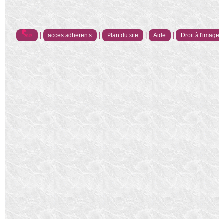
|
|
|
|
acces adherents
Plan du site
Aide
Droit à l'imag