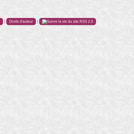
|
|
e
Droits d'auteur
RSS 2.0