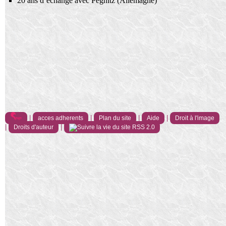
20 ans d’échange avec Pegnitz (Allemagne)
|
|
|
|
acces adherents
Plan du site
Aide
Droit à l'image
|
|
Droits d'auteur
RSS 2.0