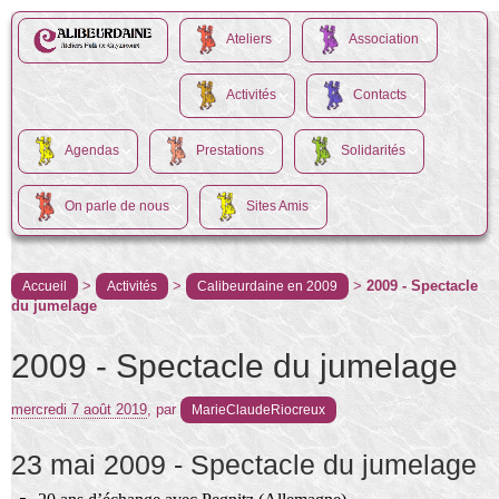
Ateliers
Association
Activités
Contacts
Agendas
Prestations
Solidarités
On parle de nous
Sites Amis
>
>
>
2009 - Spectacle
Accueil
Activités
Calibeurdaine en 2009
du jumelage
2009 - Spectacle du jumelage
mercredi 7 août 2019
,
par
MarieClaudeRiocreux
23 mai 2009 - Spectacle du jumelage