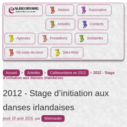
Ateliers
Association
Activités
Contacts
Agendas
Prestations
Solidarités
On parle de nous
Sites Amis
>
>
>
2012 - Stage
Accueil
Activités
Calibeurdaine en 2012
d’initiation aux danses irlandaises
2012 - Stage d’initiation aux
danses irlandaises
jeudi 18 août 2016
,
par
Webmaster