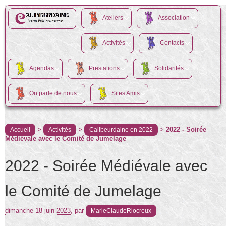
Ateliers
Association
Activités
Contacts
Agendas
Prestations
Solidarités
On parle de nous
Sites Amis
>
>
>
2022 - Soirée
Accueil
Activités
Calibeurdaine en 2022
Médiévale avec le Comité de Jumelage
2022 - Soirée Médiévale avec
le Comité de Jumelage
dimanche 18 juin 2023
,
par
MarieClaudeRiocreux