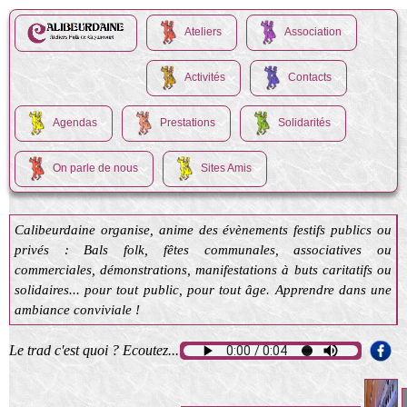
Ateliers
Association
Activités
Contacts
Agendas
Prestations
Solidarités
On parle de nous
Sites Amis
Calibeurdaine organise, anime des évènements festifs publics ou
privés : Bals folk, fêtes communales, associatives ou
commerciales, démonstrations, manifestations à buts caritatifs ou
solidaires... pour tout public, pour tout âge. Apprendre dans une
ambiance conviviale !
Le trad c'est quoi ? Ecoutez...