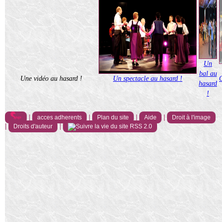
Un
bal au
Une vidéo au hasard !
Un spectacle au hasard !
hasard
!
|
|
|
|
acces adherents
Plan du site
Aide
Droit à l'image
|
|
Droits d'auteur
RSS 2.0