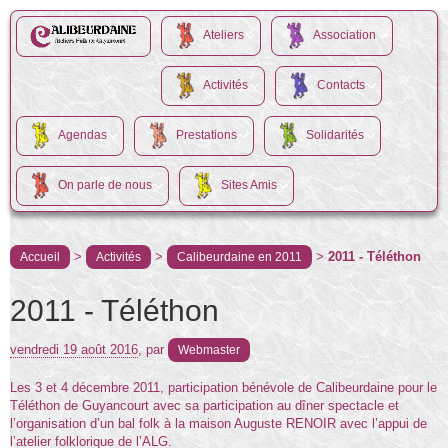
Ateliers
Association
Activités
Contacts
Agendas
Prestations
Solidarités
On parle de nous
Sites Amis
>
>
>
2011 - Téléthon
Accueil
Activités
Calibeurdaine en 2011
2011 - Téléthon
vendredi 19 août 2016
,
par
Webmaster
Les 3 et 4 décembre 2011, participation bénévole de Calibeurdaine pour le
Téléthon de Guyancourt avec sa participation au dîner spectacle et
l’organisation d’un bal folk à la maison Auguste RENOIR avec l’appui de
l’atelier folklorique de l’ALG.