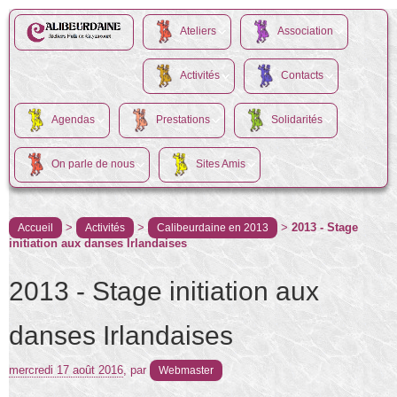
Ateliers
Association
Activités
Contacts
Agendas
Prestations
Solidarités
On parle de nous
Sites Amis
>
>
>
2013 - Stage
Accueil
Activités
Calibeurdaine en 2013
initiation aux danses Irlandaises
2013 - Stage initiation aux
danses Irlandaises
mercredi 17 août 2016
,
par
Webmaster