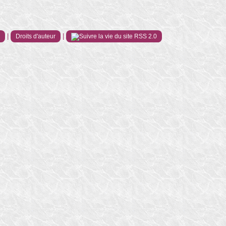
|
|
e
Droits d'auteur
RSS 2.0