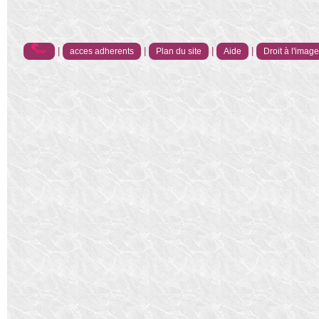
|
|
|
|
acces adherents
Plan du site
Aide
Droit à l'imag