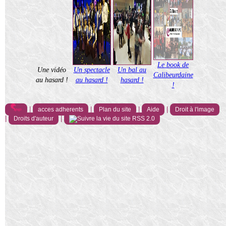
Le book de
Une vidéo
Un spectacle
Un bal au
Calibeurdaine
au hasard !
au hasard !
hasard !
!
|
|
|
|
acces adherents
Plan du site
Aide
Droit à l'image
|
|
Droits d'auteur
RSS 2.0