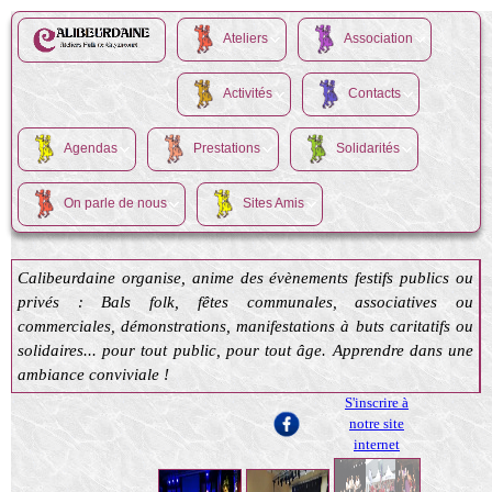
Ateliers
Association
Activités
Contacts
Agendas
Prestations
Solidarités
On parle de nous
Sites Amis
Calibeurdaine organise, anime des évènements festifs publics ou
privés : Bals folk, fêtes communales, associatives ou
commerciales, démonstrations, manifestations à buts caritatifs ou
solidaires... pour tout public, pour tout âge. Apprendre dans une
ambiance conviviale !
S'inscrire à
notre site
internet