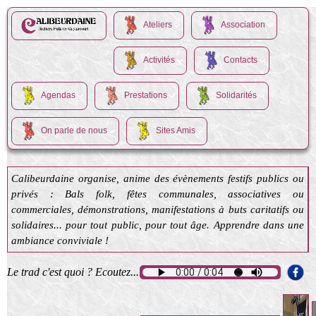
Ateliers
Association
Activités
Contacts
Agendas
Prestations
Solidarités
On parle de nous
Sites Amis
Calibeurdaine organise, anime des évènements festifs publics ou
privés : Bals folk, fêtes communales, associatives ou
commerciales, démonstrations, manifestations à buts caritatifs ou
solidaires... pour tout public, pour tout âge. Apprendre dans une
ambiance conviviale !
Le trad c'est quoi ? Ecoutez...