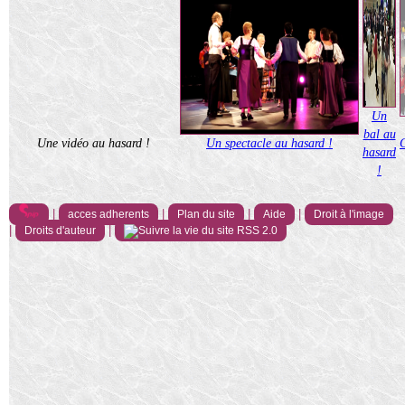
Un
bal au
Une vidéo au hasard !
Un spectacle au hasard !
hasard
!
|
|
|
|
acces adherents
Plan du site
Aide
Droit à l'image
|
|
Droits d'auteur
RSS 2.0