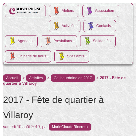
Ateliers
Association
Activités
Contacts
Agendas
Prestations
Solidarités
On parle de nous
Sites Amis
>
>
>
2017 - Fête de
Accueil
Activités
Calibeurdaine en 2017
quartier à Villaroy
2017 - Fête de quartier à
Villaroy
samedi 10 août 2019
,
par
MarieClaudeRiocreux