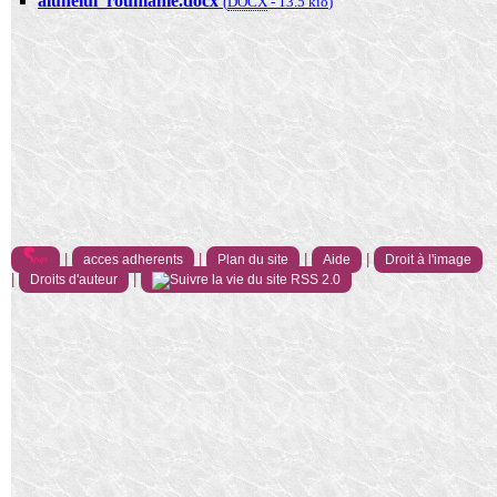
alunelul_roumanie.docx
(
DOCX
-
13.5 kio
)
|
|
|
|
acces adherents
Plan du site
Aide
Droit à l'image
|
|
Droits d'auteur
RSS 2.0