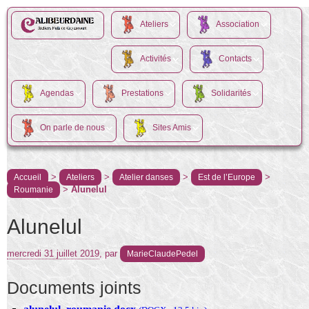
Ateliers
Association
Activités
Contacts
Agendas
Prestations
Solidarités
On parle de nous
Sites Amis
>
>
>
>
Accueil
Ateliers
Atelier danses
Est de l’Europe
>
Alunelul
Roumanie
Alunelul
mercredi 31 juillet 2019
,
par
MarieClaudePedel
Documents joints