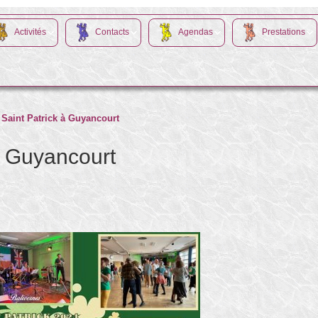
Activités
Contacts
Agendas
Prestations
a Saint Patrick à Guyancourt
 à Guyancourt