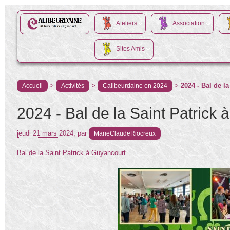
Ateliers
Association
Sites Amis
>
>
>
2024 - Bal de l
Accueil
Activités
Calibeurdaine en 2024
2024 - Bal de la Saint Patrick
jeudi 21 mars 2024
,
par
MarieClaudeRiocreux
Bal de la Saint Patrick à Guyancourt