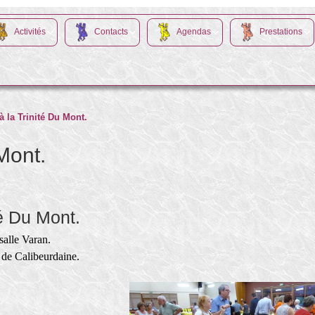
Activités
Contacts
Agendas
Prestations
à la Trinité Du Mont.
 Mont.
té Du Mont.
salle Varan.
s de Calibeurdaine.